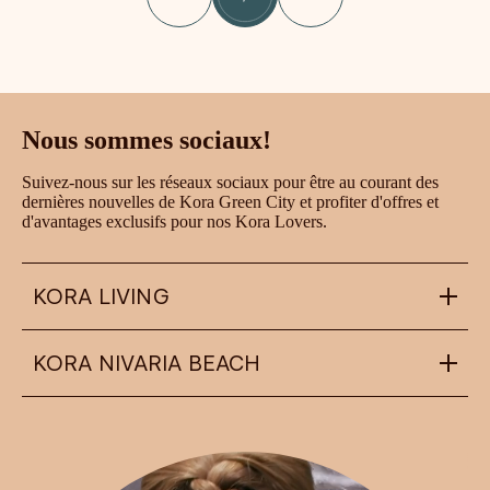
Nous sommes sociaux!
Suivez-nous sur les réseaux sociaux pour être au courant des
dernières nouvelles de Kora Green City et profiter d'offres et
d'avantages exclusifs pour nos Kora Lovers.
KORA LIVING
KORA NIVARIA BEACH
info@koraliving.com
+34 945 21 53 33
Calle Ledesma, 10 BIS, 1º
48001
Bilbao
nivariabeach@koraliving.com
+34 639 87 76 46