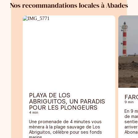
Nos recommandations locales à Abades
PLAYA DE LOS
FAR
ABRIGUITOS, UN PARADIS
9 min
POUR LES PLONGEURS
En 9 m
4 min
de mar
Une promenade de 4 minutes vous
sentie
mènera à la plage sauvage de Los
arrive
Abriguitos, célèbre pour ses fonds
Abona,
marins.