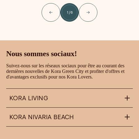
1
/
6
Nous sommes sociaux!
Suivez-nous sur les réseaux sociaux pour être au courant des
dernières nouvelles de Kora Green City et profiter d'offres et
d'avantages exclusifs pour nos Kora Lovers.
KORA LIVING
KORA NIVARIA BEACH
info@koraliving.com
+34 945 21 53 33
Calle Ledesma, 10 BIS, 1º
48001
Bilbao
nivariabeach@koraliving.com