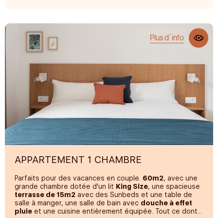
REPOS ET CONFORT
Matelas premium
Plus d´info
Draps de 200 fils au pouce carré
Puits de lumière en verre dans le salon
Terrasse en bord de mer et transats
Système de ventilation croisée
Canapé
Fer-à-repasser
SALLE DE BAINS PRIVÉE
Serviettes de bain et de piscine premium
APPARTEMENT 1 CHAMBRE
Douche à effet de pluie
Parfaits pour des vacances en couple.
60m2
, avec une
Séchoir
grande chambre dotée d'un lit
King Size
, une spacieuse
terrasse de 15m2
avec des Sunbeds et une table de
Sélection de commodités
salle à manger, une salle de bain avec
douche à effet
pluie
et une cuisine entièrement équipée. Tout ce dont
CUISINE