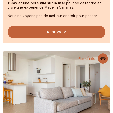
Coffre-fort gratuit
15m2
et une belle
vue sur la mer
pour se détendre et
vivre une expérience Made in Canarias.
Verrou électronique
Nous ne voyons pas de meilleur endroit pour passer
Sécurité nocturne
quelques jours en couple : architecture d'avant-garde,
lumière abondante,
smart TV
, équipements de repos
haut de gamme, un bureau parfait pour le télétravail,
RÉSERVER
douche effet pluie
et cuisine design.
Plus d´info