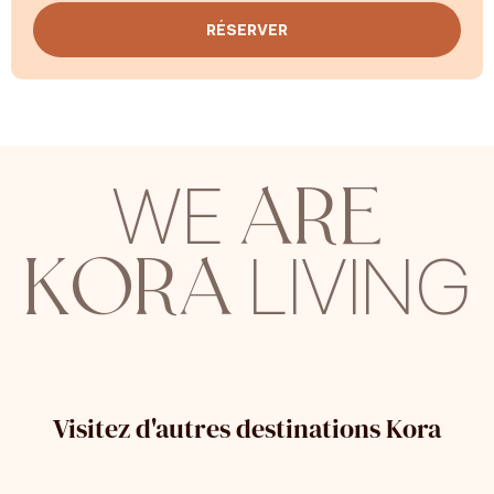
accueillants, entièrement équipés pour garantir un
RÉSERVER
confort maximal :
douche effet pluie
, équipement de
repos haut de gamme,
cuisine allemande
et ustensiles
complets. L'orientation sud et les larges baies vitrées
laissent la lumière inonder l'intérieur pour offrir une
expérience Made in Canarias.
ARE
WE
KORA
LIVING
Visitez d'autres destinations Kora