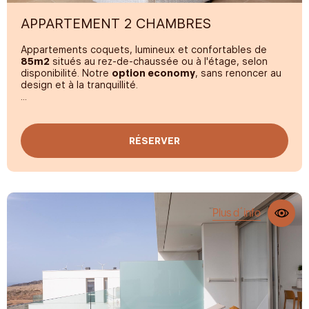
APPARTEMENT 2 CHAMBRES
Appartements coquets, lumineux et confortables de
85m2
situés au rez-de-chaussée ou à l'étage, selon
disponibilité. Notre
option economy
, sans renoncer au
design et à la tranquillité.
Ces appartements composés de deux chambres avec
un lit
King Size
et deux lits simples sont parfaits pour
passer quelques jours en mode slow :
terrasse de
RÉSERVER
20m2
avec Sunbed et table conçue pour profiter de la
lumière des Canaries, Smart TV, draps et serviettes de
qualité supérieure,
douche effet pluie
, cuisine design et
double vitrage anti-bruit. Un luxe pour déconnecter.
Plus d´info