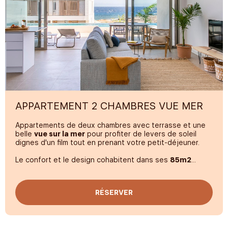
APPARTEMENT 2 CHAMBRES VUE MER
Appartements de deux chambres avec terrasse et une
belle
vue sur la mer
pour profiter de levers de soleil
dignes d'un film tout en prenant votre petit-déjeuner.
Le confort et le design cohabitent dans ses
85m2
orientés pour profiter de toute la lumière de l'île. Ils
disposent d'un lit
King Size
et de deux lits simples. Un
espace conçu pour que rien ne vous manque :
smart TV
,
RÉSERVER
douche à effet pluie, équipements de repos haut de
gamme, cuisine entièrement équipée et ustensiles
complets.