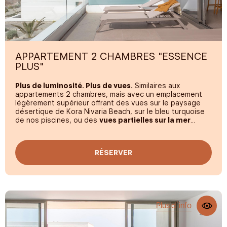
APPARTEMENT 2 CHAMBRES "ESSENCE
PLUS"
Plus de luminosité. Plus de vues.
Similaires aux
appartements 2 chambres, mais avec un emplacement
légèrement supérieur offrant des vues sur le paysage
désertique de Kora Nivaria Beach, sur le bleu turquoise
de nos piscines, ou des
vues partielles sur la mer
(selon disponibilité).
Ces appartements de
85 m²
sont composés de 2
RÉSERVER
chambres avec un lit
King Size
et deux lits simples, ainsi
qu'une
terrasse de 20 m²
conçue pour profiter de la
lumière du soleil et de tout le confort d'un hôtel. Ils
offrent tout le design, l'équipement et la tranquillité
nécessaires.
Plus d´info