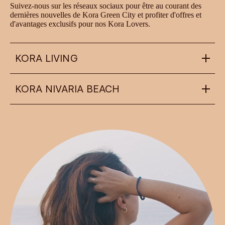
Suivez-nous sur les réseaux sociaux pour être au courant des
dernières nouvelles de Kora Green City et profiter d'offres et
d'avantages exclusifs pour nos Kora Lovers.
KORA LIVING
KORA NIVARIA BEACH
info@koraliving.com
+34 945 21 53 33
Calle Ledesma, 10 BIS, 1º
48001
Bilbao
nivariabeach@koraliving.com
+34 639 87 76 46
Playas de Arico nº 1, urb. Nivaria Beach
38588
Abades (Arico)
FAQ
Blog: The Gazette
Système d’information Interne