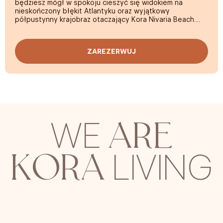
będziesz mógł w spokoju cieszyć się widokiem na
nieskończony błękit Atlantyku oraz wyjątkowy
półpustynny krajobraz otaczający Kora Nivaria Beach.
Dwuosobowe apartamenty, nowoczesne i bardzo
przytulne, w pełni wyposażone, aby zagwarantować
ZAREZERWUJ
maksymalny komfort:
prysznic z efektem deszczu
,
wysokiej klasy wyposażenie do wypoczynku,
niemiecka
kuchnia
i pełen zestaw naczyń. Południowa ekspozycja i
duże okna sprawiają, że wnętrze wypełnia światło, co
pozwala na doświadczenie w stylu Made in Canarias.
ARE
WE
KORA
LIVING