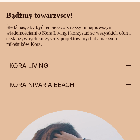
Bądźmy towarzyscy!
Śledź nas, aby być na bieżąco z naszymi najnowszymi
wiadomościami o Kora Living i korzystać ze wszystkich ofert i
ekskluzywnych korzyści zaprojektowanych dla naszych
miłośników Kora.
KORA LIVING
KORA NIVARIA BEACH
info@koraliving.com
+34 945 21 53 33
Calle Ledesma, 10 BIS, 1º
48001
Bilbao
nivariabeach@koraliving.com
+34 639 87 76 46
Playas de Arico nº 1, urb. Nivaria Beach
38588
Abades (Arico)
FAQ