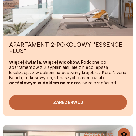
APARTAMENT 2-POKOJOWY "ESSENCE
PLUS"
Więcej światła. Więcej widoków.
Podobne do
apartamentów z 2 sypialniami, ale z nieco lepszą
lokalizacją, z widokiem na pustynny krajobraz Kora Nivaria
Beach, turkusowy błękit naszych basenów lub
częściowym widokiem na morze
(w zależności od
dostępności).
Te apartamenty o powierzchni
85 m2
składają się z 2
ZAREZERWUJ
sypialni z łóżkiem typu
King Size
i dwoma łóżkami
pojedynczymi, a także
tarasu o powierzchni 20 m2
zaprojektowanego tak, aby można było poczuć światło
słoneczne i cieszyć się wszystkimi udogodnieniami
hotelu. Oferują one pełen design, wyposażenie i spokój.
Zobacz więcej