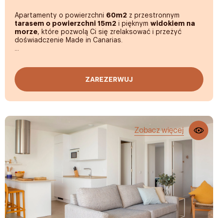
Darmowy sejf
Apartamenty o powierzchni
60m2
z przestronnym
Zamek elektroniczny
tarasem o powierzchni 15m2
i pięknym
widokiem na
morze
, które pozwolą Ci się zrelaksować i przeżyć
Ochrona nocna
doświadczenie Made in Canarias.
Nie przychodzi nam do głowy lepsze miejsce na
spędzenie kilku dni we dwoje: awangardowa architektura,
mnóstwo światła,
smart TV
, wysokiej klasy wyposażenie
ZAREZERWUJ
zapewniające wypoczynek, biurko idealne do pracy
zdalnej,
prysznic z efektem deszczu
oraz designerska
kuchnia.
Zobacz więcej