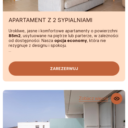
APARTAMENT Z 2 SYPIALNIAMI
Urokliwe, jasne i komfortowe apartamenty o powierzchni
85m2
, usytuowane na piętrze lub parterze, w zależności
od dostępności. Nasza
opcja economy
, która nie
rezygnuje z designu i spokoju.
Te apartamenty, składające się z dwóch sypialni z
łóżkiem typu
King Size
oraz dwoma łóżkami
pojedynczymi, są idealne na spędzenie kilku dni w stylu
ZAREZERWUJ
slow:
taras o powierzchni 20m2
z leżakami i stołem
zaprojektowanym tak, aby cieszyć się kanaryjskim
światłem, Smart TV, pościel i ręczniki najwyższej jakości,
prysznic z efektem deszczu
, designerska kuchnia oraz
podwójne szyby wygłuszające. Luksus, który pozwala się
odprężyć.
Zobacz więcej