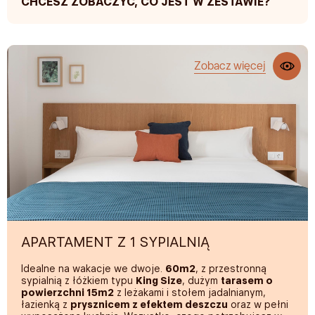
CHCESZ ZOBACZYĆ, CO JEST W ZESTAWIE?
ODPOCZYNEK I KOMFORT
Materace premium
Zobacz więcej
Pościel 200 splotów
Dźwiękoszczelne podwójne szyby
Tarasy i leżaki
System wentylacji krzyżowej
Sofa
Żelazko
PRYWATNA ŁAZIENKA
Ręczniki kąpielowe i basenowe premium
APARTAMENT Z 1 SYPIALNIĄ
Prysznic ze strumieniem deszczowym
Idealne na wakacje we dwoje.
60m2
, z przestronną
Świetliki szklane w łazience
sypialnią z łóżkiem typu
King Size
, dużym
tarasem o
powierzchni 15m2
z leżakami i stołem jadalnianym,
Suszarka do włosów
łazienką z
prysznicem z efektem deszczu
oraz w pełni