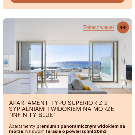
efektem deszczu, wysokiej klasy wyposażenie do
wypoczynku, w pełni wyposażona kuchnia oraz komplet
naczyń.
Zobacz więcej
APARTAMENT TYPU SUPERIOR Z 2
SYPIALNIAMI I WIDOKIEM NA MORZE
"INFINITY BLUE"
Apartamenty
premium z panoramicznym widokiem na
morze
. Na swoim
tarasie o powierzchni 20m2