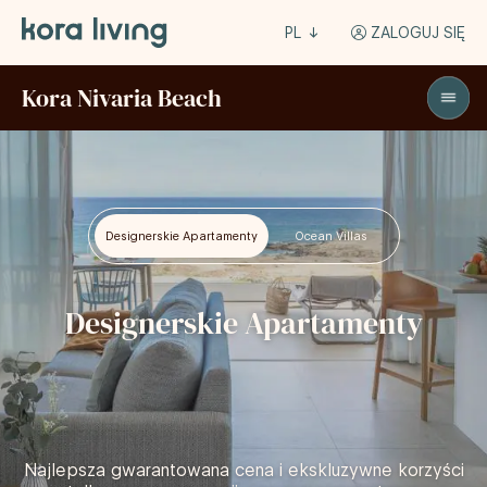
PL
ZALOGUJ SIĘ
Kora Nivaria Beach
Designerskie Apartamenty
Ocean Villas
Designerskie Apartamenty
Najlepsza gwarantowana cena i ekskluzywne korzyści