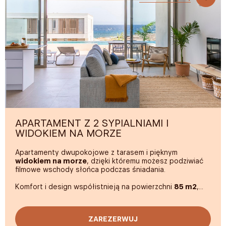
APARTAMENT Z 2 SYPIALNIAMI I
WIDOKIEM NA MORZE
Apartamenty dwupokojowe z tarasem i pięknym
widokiem na morze
, dzięki któremu możesz podziwiać
filmowe wschody słońca podczas śniadania.
Komfort i design współistnieją na powierzchni
85 m2
,
zaprojektowanej tak, aby w pełni wykorzystać światło
wyspy. Apartamenty wyposażone są w łóżko typu
King
Size
oraz dwa łóżka pojedyncze. Przestrzeń stworzona
ZAREZERWUJ
tak, aby niczego Ci nie brakowało:
smart TV
, prysznic z