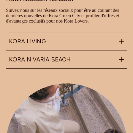
Suivez-nous sur les réseaux sociaux pour être au courant des
dernières nouvelles de Kora Green City et profiter d'offres et
d'avantages exclusifs pour nos Kora Lovers.
KORA LIVING
KORA NIVARIA BEACH
info@koraliving.com
+34 945 21 53 33
Calle Ledesma, 10 BIS, 1º
48001
Bilbao
nivariabeach@koraliving.com
+34 639 87 76 46
Playas de Arico nº 1, urb. Nivaria Beach
38588
Abades (Arico)
FAQ
Blog: The Gazette
Système d’information Interne