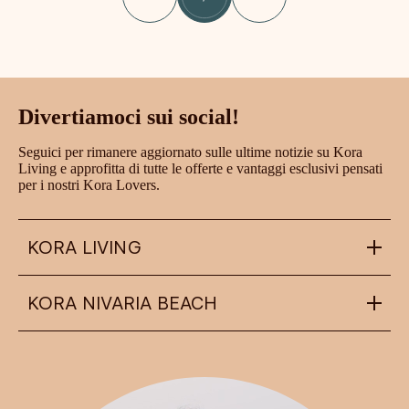
Divertiamoci sui social!
Seguici per rimanere aggiornato sulle ultime notizie su Kora
Living e approfitta di tutte le offerte e vantaggi esclusivi pensati
per i nostri Kora Lovers.
KORA LIVING
KORA NIVARIA BEACH
info@koraliving.com
+34 945 21 53 33
Calle Ledesma, 10 BIS, 1º
48001
Bilbao
nivariabeach@koraliving.com
+34 639 87 76 46