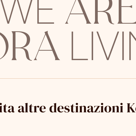
AR
WE
ORA
LIV
ita altre destinazioni 