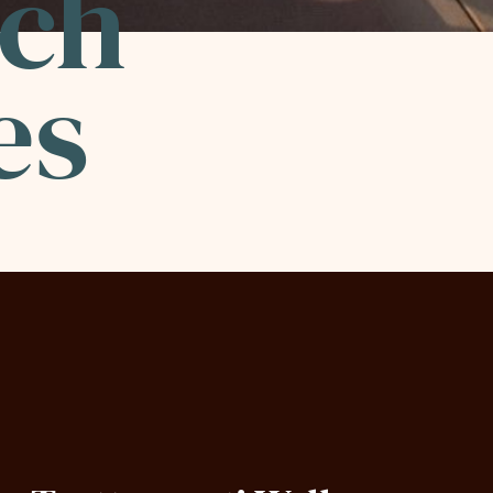
ach
es