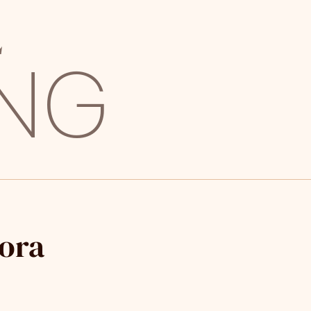
E
ING
Kora