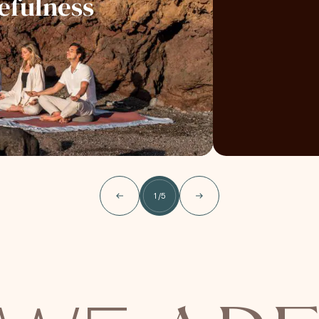
efulness
1
/
5