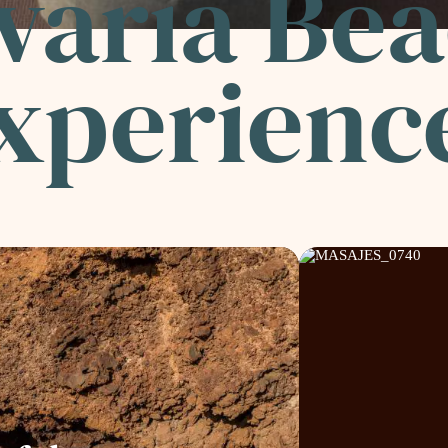
varia Be
xperienc