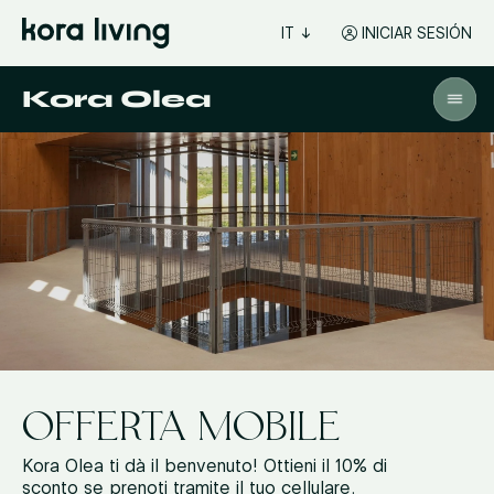
IT
INICIAR SESIÓN
Kora Olea
OFFERTA MOBILE
Kora Olea ti dà il benvenuto! Ottieni il 10% di
sconto se prenoti tramite il tuo cellulare.