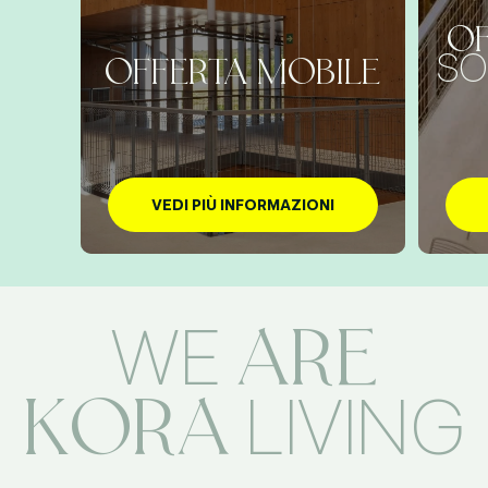
OF
SO
OFFERTA MOBILE
VEDI PIÙ INFORMAZIONI
ARE
WE
KORA
LIVING