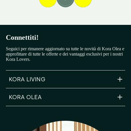
Connettiti!
Seguici per rimanere aggiornato su tutte le novità di Kora Olea e
approfittare di tutte le offerte e dei vantaggi esclusivi per i nostri
Kora Lovers.
KORA LIVING
KORA OLEA
info@koraliving.com
+34 945 21 53 33
Calle Ledesma, 10 BIS, 1º
48001
Bilbao
olea@koraliving.com
+34 910 05 93 96