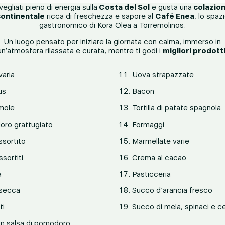
vegliati pieno di energia sulla
Costa del Sol
e gusta una
colazio
continentale
ricca di freschezza e sapore al
Café Enea
, lo spaz
gastronomico di Kora Olea a Torremolinos.
Un luogo pensato per iniziare la giornata con calma, immerso in
un’atmosfera rilassata e curata, mentre ti godi i
migliori prodott
varia
Uova strapazzate
us
Bacon
mole
Tortilla di patate spagnola
ro grattugiato
Formaggi
ssortito
Marmellate varie
ssortiti
Crema al cacao
a
Pasticceria
 secca
Succo d’arancia fresco
ti
Succo di mela, spinaci e ce
 in salsa di pomodoro