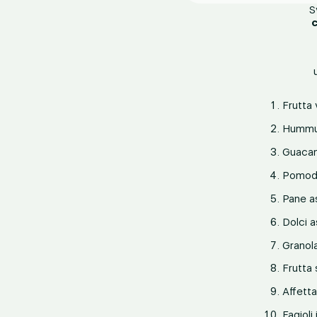
S
Frutta 
Humm
Guaca
Pomodo
Pane a
Dolci a
Granol
Frutta
Affetta
Fagioli