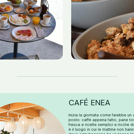
CAFÉ ENEA
Inizia la giornata come farebbe un 
posto: caffè appena fatto, pane tos
fresca e ricette semplici e ricche d
è il luogo in cui le mattine non hann