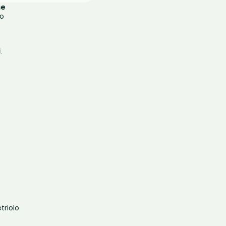
ne
io
i
.
triolo