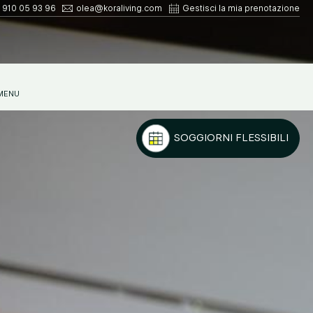
 910 05 93 96
olea@koraliving.com
Gestisci la mia prenotazione
MENU
PRENOTA