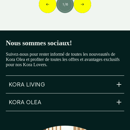
1
/
6
Nous sommes sociaux!
Suivez-nous pour rester informé de toutes les nouveautés de
Kora Olea et profiter de toutes les offres et avantages exclusifs
pour nos Kora Lovers.
KORA LIVING
KORA OLEA
info@koraliving.com
+34 945 21 53 33
Calle Ledesma, 10 BIS, 1º
48001
Bilbao
olea@koraliving.com
+34 910 05 93 96