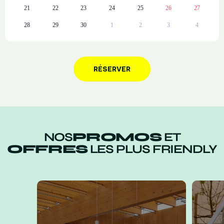
21
22
23
24
25
26
27
28
29
30
1
2
3
4
RÉSERVER
NOS
PROMOS
ET
OFFRES
LES PLUS FRIENDLY