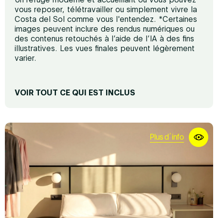
vous reposer, télétravailler ou simplement vivre la
Costa del Sol comme vous l'entendez. *Certaines
images peuvent inclure des rendus numériques ou
des contenus retouchés à l’aide de l’IA à des fins
illustratives. Les vues finales peuvent légèrement
varier.
VOIR TOUT CE QUI EST INCLUS
REPOS ET CONFORT
Matelas haut de gamme
Plus d´info
Canapé
Fer à repasser (sur demande)
Bureau de télétravail
Fenêtres insonorisées
Chauffage