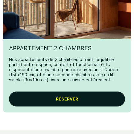
Cafetière
CONNECTIVITÉ ET SÉCURITÉ
Wifi gratuit
Télévision intelligente
Serrure électronique
APPARTEMENT 2 CHAMBRES
Nos appartements de 2 chambres offrent l’équilibre
parfait entre espace, confort et fonctionnalité. Ils
disposent d’une chambre principale avec un lit Queen
(150x190 cm) et d’une seconde chambre avec un lit
simple (90×190 cm). Avec une cuisine entièrement
équipée, un salon avec canapé et Smart TV, une table à
manger et une terrasse de 11 m² pour une escapade
parfaite en Méditerranée.
RÉSERVER
*Certaines images peuvent inclure des rendus
numériques ou des contenus édités par IA à des fins
illustratives. Les vues finales peuvent légèrement varier.