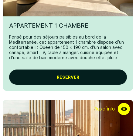
Terrasse
SALLE DE BAIN PRIVÉE
Serviettes de bain
APPARTEMENT 1 CHAMBRE
Douche
Pensé pour des séjours paisibles au bord de la
Sèche-cheveux
Méditerranée, cet appartement 1 chambre dispose d’un
confortable lit Queen de 150 × 190 cm, d’un salon avec
Eco-aménagements
canapé, Smart TV, table à manger, cuisine équipée et
d’une salle de bain moderne avec douche effet pluie.
CUISINE
La terrasse privée apporte espace et fraîcheur, parfaite
pour prendre le petit-déjeuner en plein air ou se
Cuisine design américaine
détendre en fin de journée. Idéal si vous recherchez
RÉSERVER
confort, durabilité et un espace chaleureux pour deux.
Articles de cuisine complets
*Certaines images peuvent inclure des rendus
numériques ou des contenus édités par IA à des fins
Plaque de cuisson en céramique
illustratives. Les vues finales peuvent légèrement varier.
Micro-ondes
Plus d´info
Bouilloire
Kit de cuisine de bienvenue
Réfrigérateur