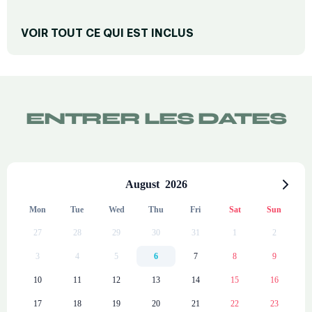
VOIR TOUT CE QUI EST INCLUS
REPOS ET CONFORT
Matelas haut de gamme
Canapé
ENTRER LES DATES
Fer à repasser (sur demande)
Bureau de télétravail
Fenêtres insonorisées
August
2026
Chauffage
Mon
Tue
Wed
Thu
Fri
Sat
Sun
Terrasse
27
28
29
30
31
1
2
SALLE DE BAIN PRIVÉE
3
4
5
6
7
8
9
Serviettes de bain
10
11
12
13
14
15
16
Douche
17
18
19
20
21
22
23
Sèche-cheveux