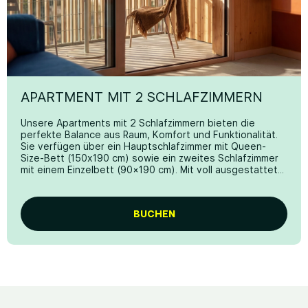
KONNEKTIVITÄT UND SICHERHEIT
Kostenloses Wifi
Smart TV
Elektronisches Schloss
APARTMENT MIT 2 SCHLAFZIMMERN
Unsere Apartments mit 2 Schlafzimmern bieten die
perfekte Balance aus Raum, Komfort und Funktionalität.
Sie verfügen über ein Hauptschlafzimmer mit Queen-
Size-Bett (150x190 cm) sowie ein zweites Schlafzimmer
mit einem Einzelbett (90×190 cm). Mit voll ausgestatteter
Küche, Wohnbereich mit Sofa und Smart TV, Esstisch und
einer 11 m² großen Terrasse für einen perfekten
Aufenthalt am Mittelmeer.
BUCHEN
*Einige Bilder können digitale Renderings oder KI-
bearbeitete Inhalte zu Illustrationszwecken enthalten.
Die endgültigen Ansichten können leicht abweichen.