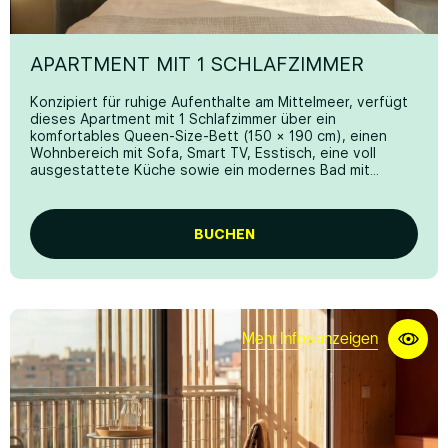
EIGENES BADEZIMMER
Badetücher
APARTMENT MIT 1 SCHLAFZIMMER
Dusche
Konzipiert für ruhige Aufenthalte am Mittelmeer, verfügt
Haartrockner
dieses Apartment mit 1 Schlafzimmer über ein
komfortables Queen-Size-Bett (150 × 190 cm), einen
Öko-Annehmlichkeiten
Wohnbereich mit Sofa, Smart TV, Esstisch, eine voll
ausgestattete Küche sowie ein modernes Bad mit
KÜCHE
Regendusche.
Die private Terrasse sorgt für mehr Raum und Frische –
Amerikanische Designerküche
perfekt für ein Frühstück im Freien oder zum Entspannen
BUCHEN
am Ende des Tages. Ideal, wenn Sie Komfort,
Komplettes Küchengeschirr
Nachhaltigkeit und einen gemütlichen Rückzugsort für
zwei suchen.
Ceran-Kochfeld
*Einige Bilder können digitale Renderings oder KI-
bearbeitete Inhalte zu Illustrationszwecken enthalten.
Mikrowelle
Die endgültigen Ansichten können leicht abweichen.
Mehr Infos anzeigen
Wasserkocher
Willkommens-Küchen-Set
Kühlschrank
Kaffeemaschine