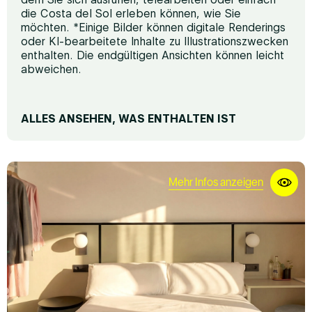
die Costa del Sol erleben können, wie Sie
möchten. *Einige Bilder können digitale Renderings
oder KI-bearbeitete Inhalte zu Illustrationszwecken
enthalten. Die endgültigen Ansichten können leicht
abweichen.
ALLES ANSEHEN, WAS ENTHALTEN IST
RUHE UND KOMFORT
Premium-Matratzen
Mehr Infos anzeigen
Sofa
Bügeleisen (auf Anfrage)
Schreibtisch für Telearbeit
Schalldichte Fenster
Heizung
Terrasse