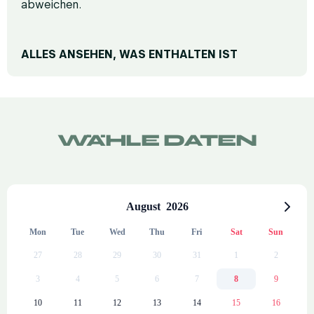
abweichen.
ALLES ANSEHEN, WAS ENTHALTEN IST
RUHE UND KOMFORT
Premium-Matratzen
Sofa
WÄHLE DATEN
Bügeleisen (auf Anfrage)
Schreibtisch für Telearbeit
Schalldichte Fenster
August
2026
Heizung
Mon
Tue
Wed
Thu
Fri
Sat
Sun
Terrasse
27
28
29
30
31
1
2
EIGENES BADEZIMMER
3
4
5
6
7
8
9
Badetücher
10
11
12
13
14
15
16
Dusche