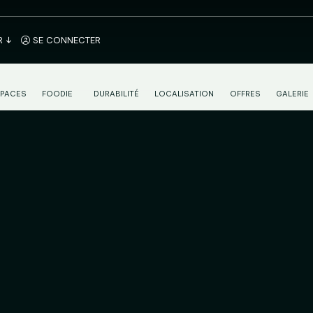
R
SE CONNECTER
SPACES
FOODIE
DURABILITÉ
LOCALISATION
OFFRES
GALERIE
PETIT DÉJEUNER CONTINENTAL À MÁLA