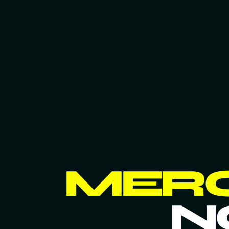
MERC
N