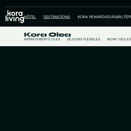
HÔTEL
DESTINATIONS
KORA REWARDS
DURABILITÉ
F
Kora Olea
APPARTEMENTS OLEA
SÉJOURS FLEXIBLES
WOW ! DES E