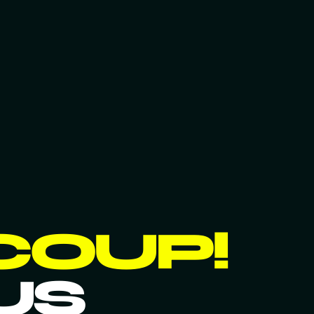
COUP!
US