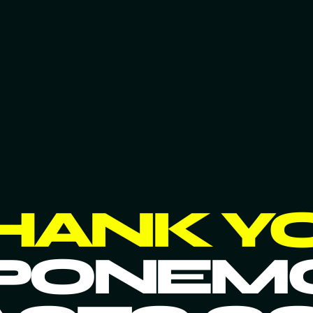
HANK Y
PONEM