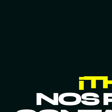
¡T
NOS 