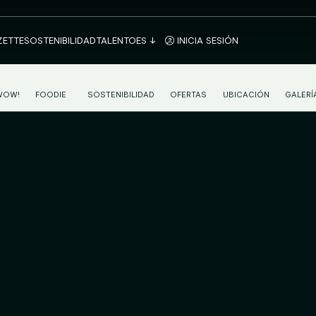
ZETTE
SOSTENIBILIDAD
TALENTO
ES
INICIA SESIÓN
WOW!
FOODIE
SOSTENIBILIDAD
OFERTAS
UBICACIÓN
GALERÍ
DESAYUNO CONTINENTAL EN MÁLAGA