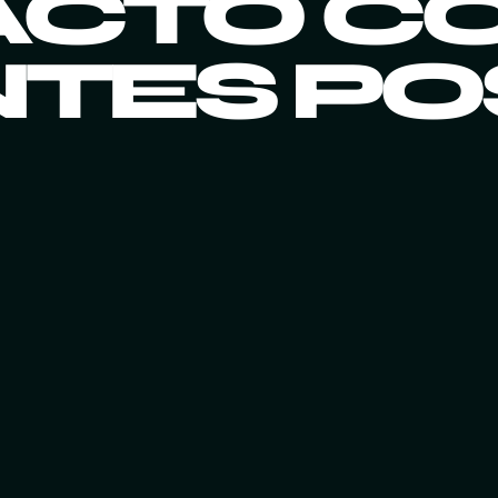
CTO C
NTES POS