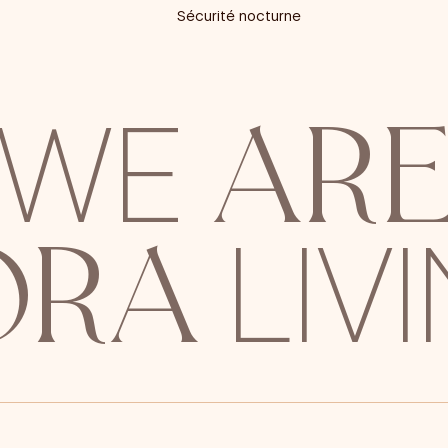
Sécurité nocturne
AR
WE
ORA
LIV