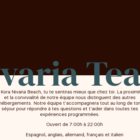
ivaria Te
 Kora Nivaria Beach, tu te sentiras mieux que chez toi. La proximi
et la convivialité de notre équipe nous distinguent des autres
hébergements. Notre équipe t’accompagnera tout au long de to
séjour pour répondre à tes questions et t’aider dans toutes tes
expériences programmées.
Ouvert de 7:00h à 22:00h
Espagnol, anglais, allemand, français et italien