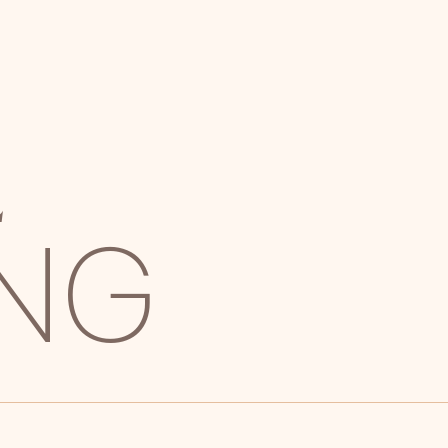
E
ING