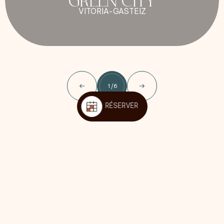
VITORIA-GASTEIZ
1
/
6
RÉSERVER
Nous sommes sociaux!
Suivez-nous sur les réseaux sociaux pour être au courant des
dernières nouvelles de Kora Green City et profiter d'offres et
d'avantages exclusifs pour nos Kora Lovers.