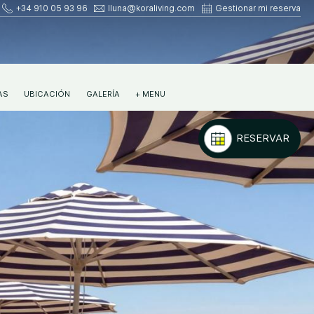
+34 910 05 93 96
lluna@koraliving.com
Gestionar mi reserva
AS
UBICACIÓN
GALERÍA
+ MENU
RESERVAR