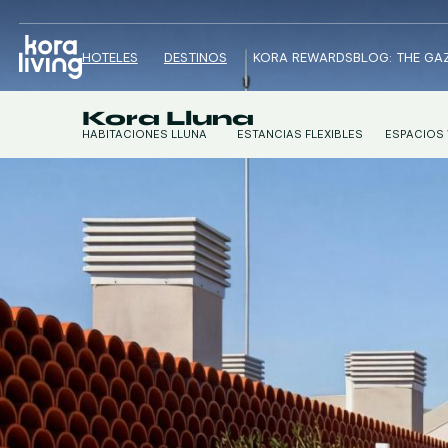
HOTELES
DESTINOS
KORA REWARDS
BLOG: THE GA
Kora Lluna
HABITACIONES LLUNA
ESTANCIAS FLEXIBLES
ESPACIOS
ESTUDIOS LLUNA
APARTAMENTOS LLUNA