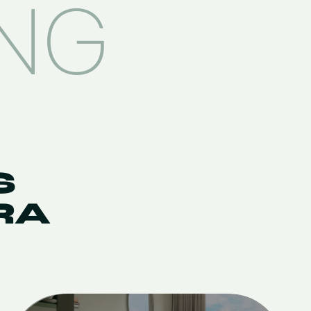
ING
S
RA