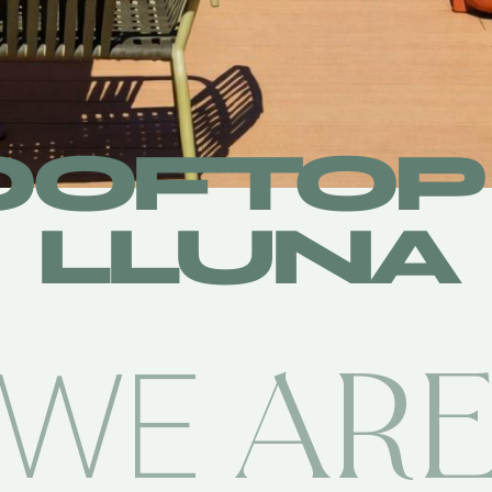
OOFTOP 
LLUNA
AR
WE