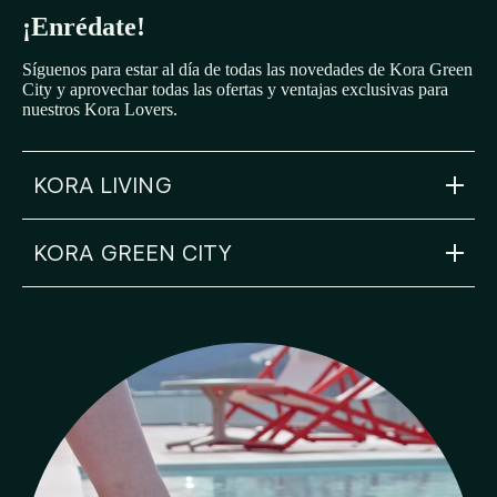
¡Enrédate!
Síguenos para estar al día de todas las novedades de Kora Green
City y aprovechar todas las ofertas y ventajas exclusivas para
nuestros Kora Lovers.
KORA LIVING
KORA GREEN CITY
info@koraliving.com
+34 910 05 93 96
Calle Ledesma, 10 BIS, 1º
48001
Bilbao
greencity@koraliving.com
+34 910 05 93 96
Plaza del Renacimiento 12
01004
Vitoria-Gasteiz
FAQ
Blog: The Gazette