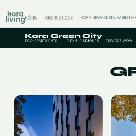
HÔTEL
DESTINATIONS
KORA REWARDS
DURABILITÉ
F
Kora Green City
ÉCO-APARTMENTS
FLEXIBLE SÉJOURS
ESPACES WOW!
ÉCO-STUDIOS
GR