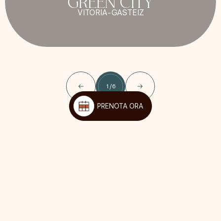
GREEN CITY
VITORIA-GASTEIZ
1
/
6
PRENOTA ORA
Divertiamoci sui social!
Seguici per rimanere aggiornato sulle ultime notizie su Kora
Living e approfitta di tutte le offerte e vantaggi esclusivi pensati
per i nostri Kora Lovers.