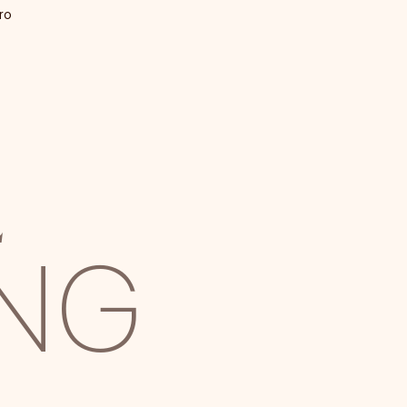
ro
E
ING