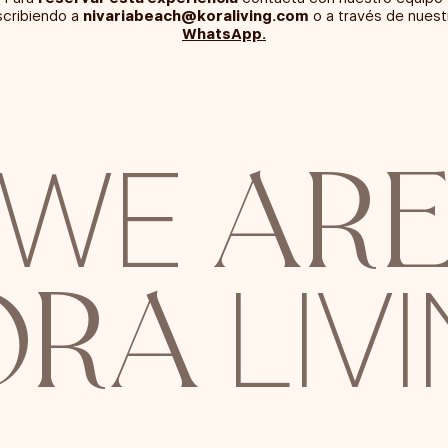
scribiendo a
nivariabeach@koraliving.com
o a través de nuest
WhatsApp.
AR
WE
ORA
LIV