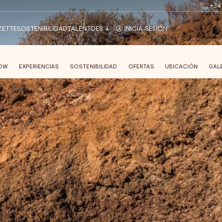
+34
ZETTE
SOSTENIBILIDAD
TALENTO
ES
INICIA SESIÓN
LOW
EXPERIENCIAS
SOSTENIBILIDAD
OFERTAS
UBICACIÓN
GAL