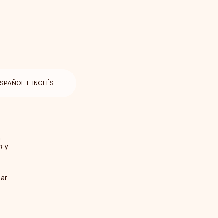
ESPAÑOL E INGLÉS
a
n
y
tar
.