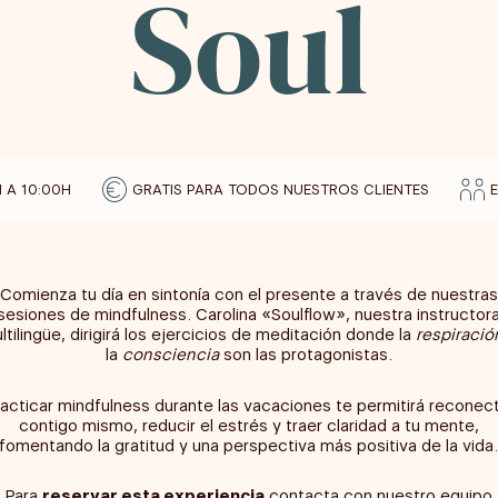
Soul
H A 10:00H
GRATIS PARA TODOS NUESTROS CLIENTES
Comienza tu día en sintonía con el presente a través de nuestras
sesiones de mindfulness. Carolina «Soulflow», nuestra instructor
ltilingüe, dirigirá los ejercicios de meditación donde la
respiració
la
consciencia
son las protagonistas.
acticar mindfulness durante las vacaciones te permitirá reconec
contigo mismo, reducir el estrés y traer claridad a tu mente,
fomentando la gratitud y una perspectiva más positiva de la vida
Para
reservar esta experiencia
contacta con nuestro equipo