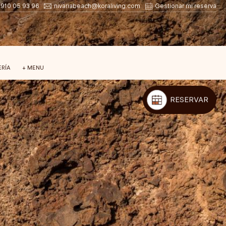
 910 05 93 96
nivariabeach@koraliving.com
Gestionar mi reserva
ERÍA
+ MENU
RESERVAR