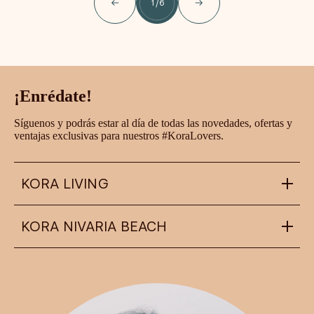
1
/
6
¡Enrédate!
Síguenos y podrás estar al día de todas las novedades, ofertas y
ventajas exclusivas para nuestros #KoraLovers.
KORA LIVING
KORA NIVARIA BEACH
info@koraliving.com
+34 910 05 93 96
Calle Ledesma, 10 BIS, 1º
48001
Bilbao
nivariabeach@koraliving.com
+34 910 05 93 96