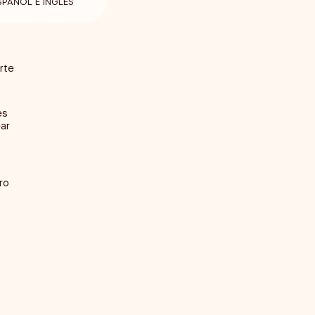
SPAÑOL E INGLÉS
rte
es
ear
ro