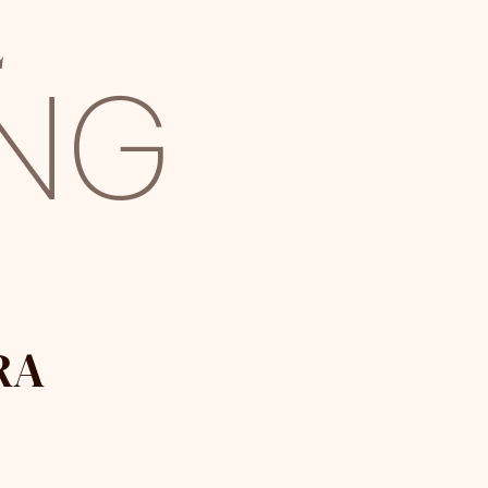
E
ING
RA