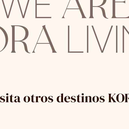
AR
WE
ORA
LIV
isita otros destinos KO