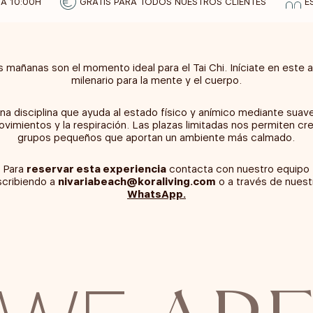
 A 10:00H
GRATIS PARA TODOS NUESTROS CLIENTES
E
s mañanas son el momento ideal para el Tai Chi. Iníciate en este a
milenario para la mente y el cuerpo.
na disciplina que ayuda al estado físico y anímico mediante suav
vimientos y la respiración. Las plazas limitadas nos permiten cr
grupos pequeños que aportan un ambiente más calmado.
Para
reservar esta experiencia
contacta con nuestro equipo
scribiendo a
nivariabeach@koraliving.com
o a través de nuest
WhatsApp.