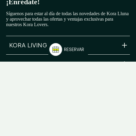
¡Enrédate!
Síguenos para estar al día de todas las novedades de Kora Lluna
y aprovechar todas las ofertas y ventajas exclusivas para
nuestros Kora Lovers.
KORA LIVING
RESERVAR
KORA LLUNA
info@koraliving.com
+34 910 05 93 96
Calle Ledesma, 10 BIS, 1º
48001
Bilbao
lluna@koraliving.com
+34 910 05 93 96
C/ de l'Arquitecte Alfaro, 44, Poblats Marítims,
València, Valencia
46011
Valencia
FAQ
Blog: The Gazette
Sistema Interno de Información