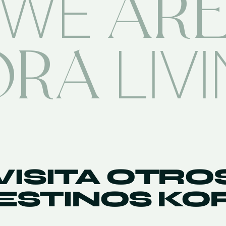
AR
WE
ORA
LIV
VISITA OTRO
ESTINOS KO