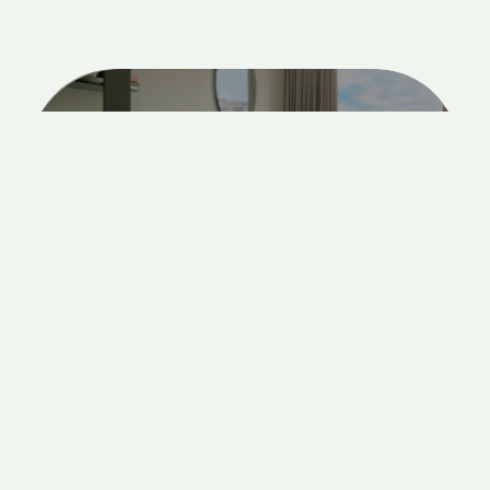
KORA
KILIKI
PAMPLONA
1
/
5