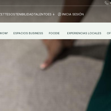
ZETTE
SOSTENIBILIDAD
TALENTO
ES
INICIA SESIÓN
 WOW!
ESPACIOS BUSINESS
FOODIE
EXPERIENCIAS LOCALES
OF
SUA BASQUE FUSION
DESAYUNO CONTINENTAL EN VITORIA