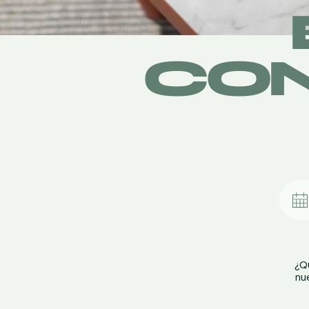
CON
¿Q
nu