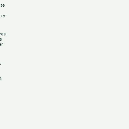
nte
,
n y
ras
de
er
,
n