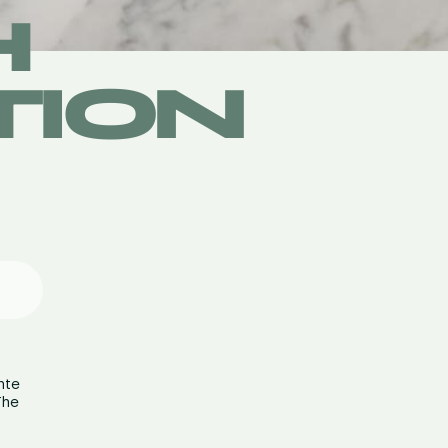
H
TION
nte
The