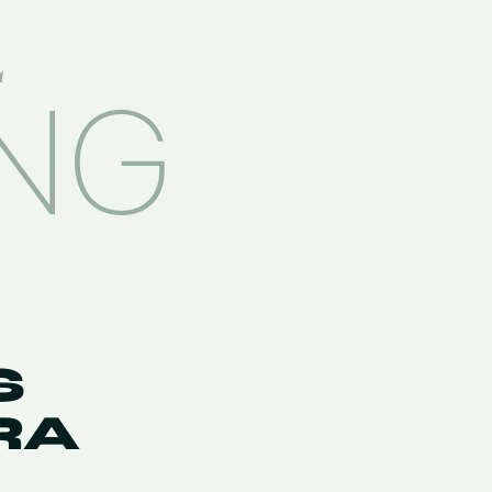
E
ING
S
RA