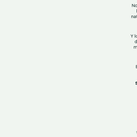
No
na
Y 
d
m