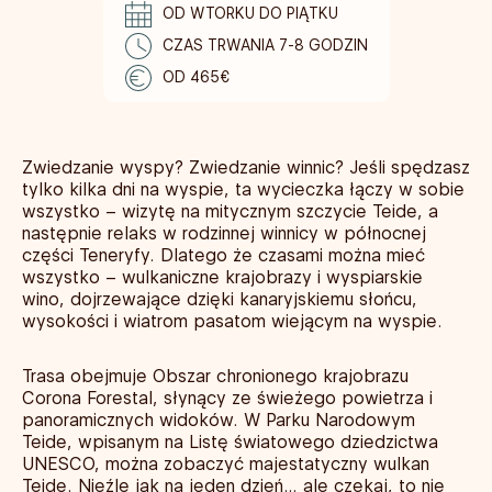
OD WTORKU DO PIĄTKU
CZAS TRWANIA 7-8 GODZIN
OD 465€
Zwiedzanie wyspy? Zwiedzanie winnic? Jeśli spędzasz
tylko kilka dni na wyspie, ta wycieczka łączy w sobie
wszystko – wizytę na mitycznym szczycie Teide, a
następnie relaks w rodzinnej winnicy w północnej
części Teneryfy. Dlatego że czasami można mieć
wszystko – wulkaniczne krajobrazy i wyspiarskie
wino, dojrzewające dzięki kanaryjskiemu słońcu,
wysokości i wiatrom pasatom wiejącym na wyspie.
Trasa obejmuje Obszar chronionego krajobrazu
Corona Forestal, słynący ze świeżego powietrza i
panoramicznych widoków. W Parku Narodowym
Teide, wpisanym na Listę światowego dziedzictwa
UNESCO, można zobaczyć majestatyczny wulkan
Teide. Nieźle jak na jeden dzień… ale czekaj, to nie