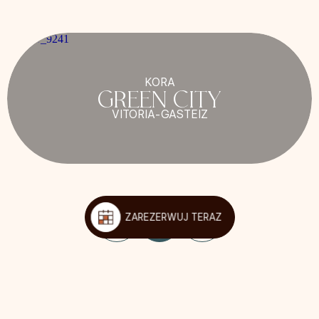
KORA
GREEN CITY
VITORIA-GASTEIZ
ZAREZERWUJ TERAZ
1
/
5
Bądźmy towarzyscy!