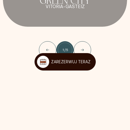
VITORIA-GASTEIZ
1
/
5
ZAREZERWUJ TERAZ
Bądźmy towarzyscy!
Śledź nas, aby być na bieżąco ze wszystkimi nowościami,
ofertami i ekskluzywnymi korzyściami dla naszych
#KoraLovers.