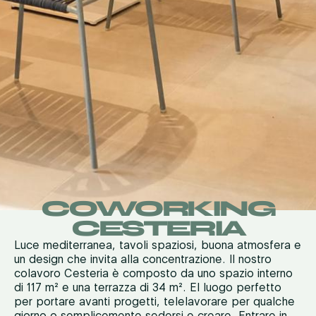
COWORKING
CESTERIA
Luce mediterranea, tavoli spaziosi, buona atmosfera e
un design che invita alla concentrazione.
Il nostro
c
olavoro Cesteria
è composto da uno spazio interno
di 117
m²
e una terrazza di 34
m²
. E
l luogo perfetto
per portare avanti progetti, telelavorare per qualche
giorno o semplicemente sedersi e creare.
Entrare in