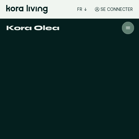
FR
SE CONNECTER
Kora Olea