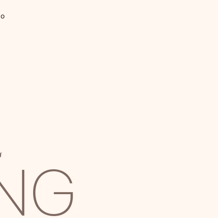
to
E
ING