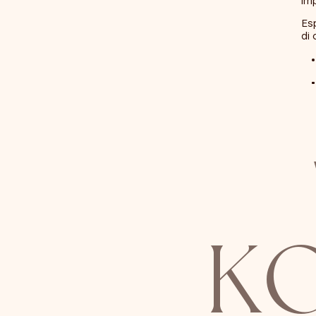
imp
Es
di 
K