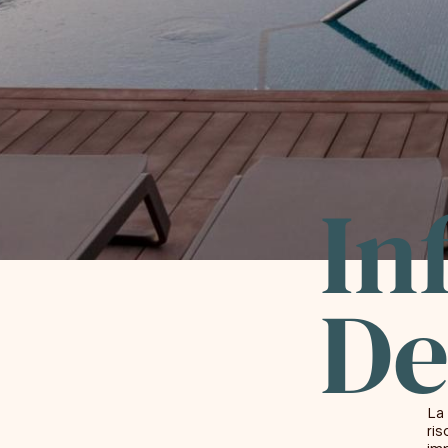
In
De
La 
ris