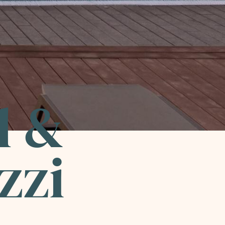
l &
zzi