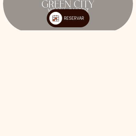
GREEN CITY
VITORIA-GASTEIZ
RESERVAR
1
/
6
¡Enrédate!
Síguenos y podrás estar al día de todas las novedades, ofertas y
ventajas exclusivas para nuestros #KoraLovers.
KORA LIVING