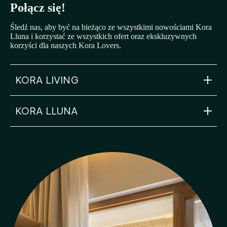
Połącz się!
Śledź nas, aby być na bieżąco ze wszystkimi nowościami Kora
Lluna i korzystać ze wszystkich ofert oraz ekskluzywnych
korzyści dla naszych Kora Lovers.
KORA LIVING
KORA LLUNA
info@koraliving.com
+34 945 21 53 33
Calle Ledesma, 10 BIS, 1º
48001
Bilbao
lluna@koraliving.com
+34 910 05 93 96
C/ de l'Arquitecte Alfaro, 44, Poblats Marítims,
València, Valencia
46011
Valencia
FAQ
Blog: The Gazette
Wewnętrzny System Informacji