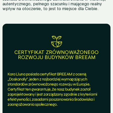
autentycznego, pełnego szacunku i mającego realny
wpływ na otoczenie, to jest to miejsce dla Ciebie.
CERTYFIKAT ZRÓWNOWAŻONEGO
ROZWOJU BUDYNKÓW BREEAM
Kora Lluna posiada certyfikat BREEAM z oceną
„Doskonały”, jeden z najbardziej wymagających
standardów zrównoważonego rozwoju w Europie.
Certyfikat ten gwarantuje, że nasz budynek został
zaprojektowany i jest zarządzany zgodnie z kryteriami
efektywności, zasadami poszanowania środowiska i
zaangażowania społecznego.