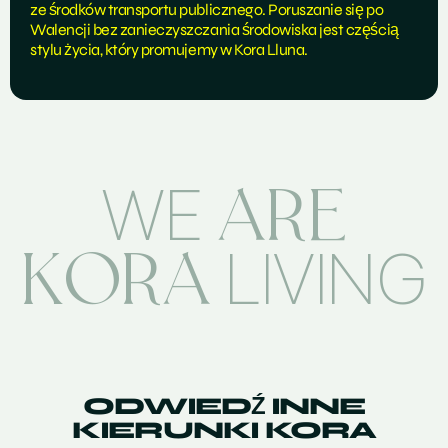
ze środków transportu publicznego. Poruszanie się po
Walencji bez zanieczyszczania środowiska jest częścią
stylu życia, który promujemy w Kora Lluna.
ARE
WE
KORA
LIVING
ODWIEDŹ INNE
KIERUNKI KORA