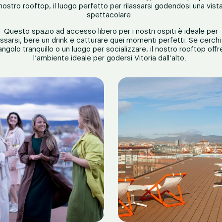
nostro rooftop, il luogo perfetto per rilassarsi godendosi una vist
spettacolare.
Questo spazio ad accesso libero per i nostri ospiti è ideale per
lassarsi, bere un drink e catturare quei momenti perfetti. Se cerchi
angolo tranquillo o un luogo per socializzare, il nostro rooftop offr
l’ambiente ideale per godersi Vitoria dall’alto.