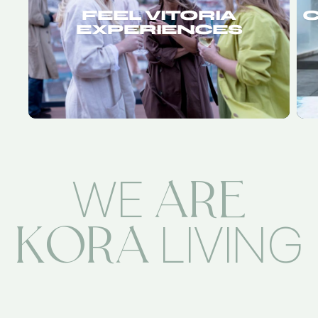
FEEL VITORIA
C
EXPERIENCES
ARE
WE
KORA
LIVING