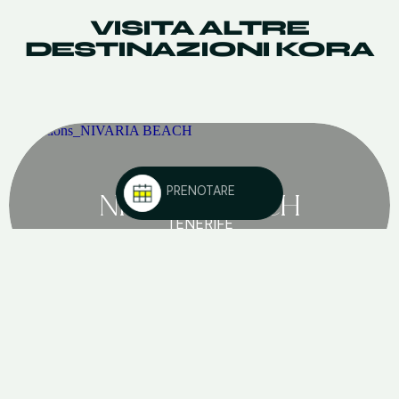
VISITA ALTRE
DESTINAZIONI KORA
KORA
NIVARIA BEACH
SOGGIORNI FLESSIBILI
TENERIFE
1
/
5