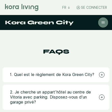
FR
SE CONNECTER
Kora Green City
FAQS
1. Quel est le règlement de Kora Green City?
Check-in:
à partir de 15:00h. Early check-in
gratuit pour toute réservation faite directement à
2. Je cherche un appart’hôtel au centre de
partir de 10h00 (sous disponibilité).
Vitoria avec parking. Disposez-vous d’un
Check-out:
jusqu’à 12:00h. Late check-out
garage privé?
gratuit pour toute réservation faite directement à
partir de 14:00h (sous disponibilité).