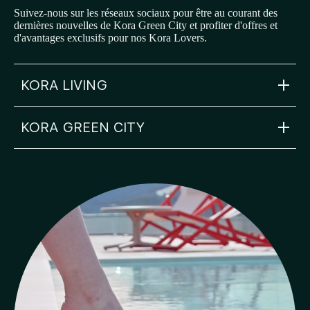
Suivez-nous sur les réseaux sociaux pour être au courant des
dernières nouvelles de Kora Green City et profiter d'offres et
d'avantages exclusifs pour nos Kora Lovers.
KORA LIVING
KORA GREEN CITY
info@koraliving.com
+34 945 21 53 33
Calle Ledesma, 10 BIS, 1º
48001
Bilbao
greencity@koraliving.com
+34 910 05 93 96
Plaza del Renacimiento 12
01004
Vitoria-Gasteiz
FAQ
Blog: The Gazette
Système d’information Interne
Enregistrement touristique: HVI00419