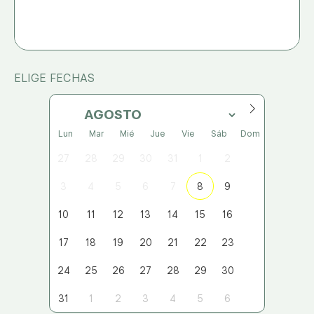
ELIGE FECHAS
Lun
Mar
Mié
Jue
Vie
Sáb
Dom
27
28
29
30
31
1
2
3
4
5
6
7
8
9
10
11
12
13
14
15
16
17
18
19
20
21
22
23
24
25
26
27
28
29
30
31
1
2
3
4
5
6