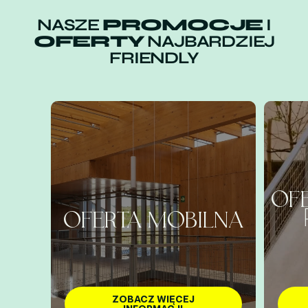
NASZE
PROMOCJE
I
OFERTY
NAJBARDZIEJ
FRIENDLY
OF
OFERTA MOBILNA
ZOBACZ WIĘCEJ