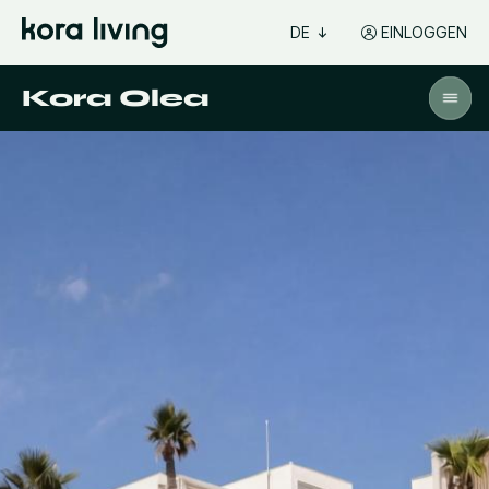
DE
EINLOGGEN
Kora Olea