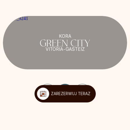
KORA
GREEN CITY
VITORIA-GASTEIZ
1
/
6
ZAREZERWUJ TERAZ