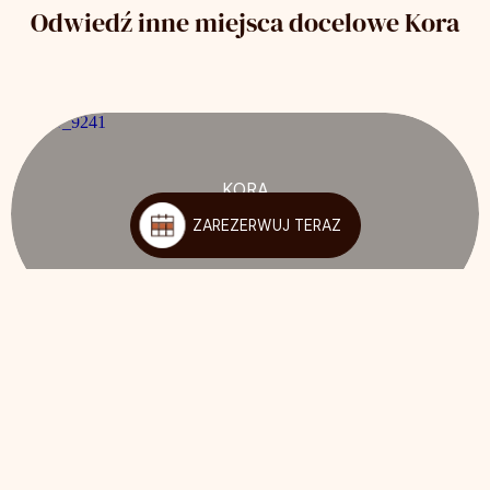
Odwiedź inne miejsca docelowe Kora
KORA
GREEN CITY
ZAREZERWUJ TERAZ
VITORIA-GASTEIZ
1
/
6