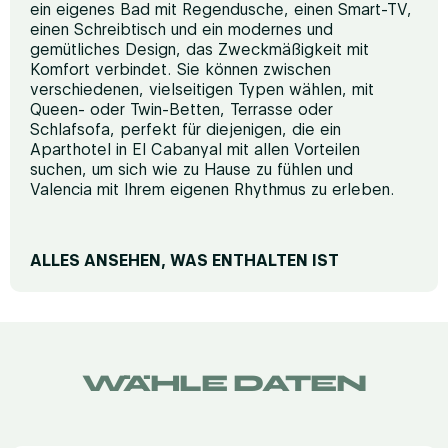
ein eigenes Bad mit Regendusche, einen Smart-TV,
einen Schreibtisch und ein modernes und
gemütliches Design, das Zweckmäßigkeit mit
Komfort verbindet. Sie können zwischen
verschiedenen, vielseitigen Typen wählen, mit
Queen- oder Twin-Betten, Terrasse oder
Schlafsofa, perfekt für diejenigen, die ein
Aparthotel in El Cabanyal mit allen Vorteilen
suchen, um sich wie zu Hause zu fühlen und
Valencia mit Ihrem eigenen Rhythmus zu erleben.
ALLES ANSEHEN, WAS ENTHALTEN IST
RUHE UND KOMFORT
Premium-Matratzen
Terrasse und Außenmöbel
WÄHLE DATEN
Fernseher
Klimaanlage