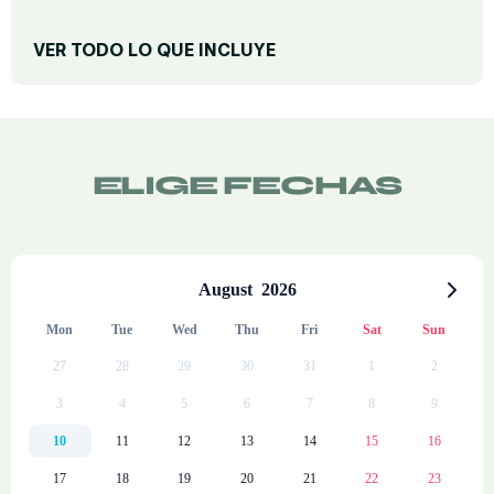
VER TODO LO QUE INCLUYE
DESCANSO Y CONFORT
Colchones premium
Sofá
ELIGE FECHAS
Plancha (bajo petición)
Escritorio de teletrabajo
Ventanas insonorizadas
August
2026
Calefacción
Mon
Tue
Wed
Thu
Fri
Sat
Sun
BAÑO PRIVADO
27
28
29
30
31
1
2
Toallas de baño
3
4
5
6
7
8
9
Ducha
10
11
12
13
14
15
16
Secador de pelo
17
18
19
20
21
22
23
Amenities eco