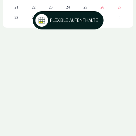
Kühlschrank
21
22
23
24
25
26
27
Italienische Kaffeemaschine
28
29
30
1
2
3
4
FLEXIBLE AUFENTHALTE
KONNEKTIVITÄT UND SICHERHEIT
Kostenloses WiFi
Smart TV
BUCHEN
Kostenloser Safe
Elektronisches Schloss
ARE
WE
KORA
LIVING