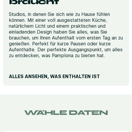
braucht
Studios, in denen Sie sich wie zu Hause fühlen
können. Mit einer voll ausgestatteten Küche,
natürlichem Licht und einem praktischen und
einladenden Design haben Sie alles, was Sie
brauchen, um Ihren Aufenthalt vom ersten Tag an zu
genießen. Perfekt für kurze Pausen oder kurze
Aufenthalte. Der perfekte Ausgangspunkt, um alles
zu entdecken, was Pamplona zu bieten hat.
ALLES ANSEHEN, WAS ENTHALTEN IST
RUHE UND KOMFORT
Hochwertige Matratzen
Bügeleisen (auf Anfrage)
WÄHLE DATEN
Schreibtisch für Telearbeit
Schalldichte Fenster