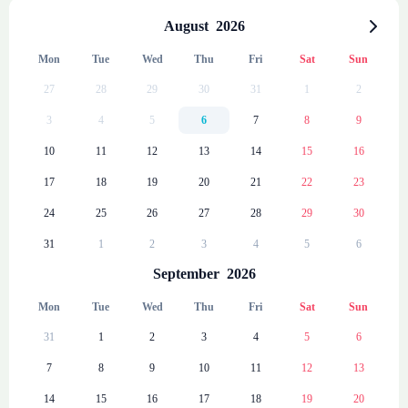
Heizung
August
2026
Fernsehen
Mon
Tue
Wed
Thu
Fri
Sat
Sun
EIGENES BAD
27
28
29
30
31
1
2
Badetücher
3
4
5
6
7
8
9
Dusche
10
11
12
13
14
15
16
Haartrockner
17
18
19
20
21
22
23
Öko-Annehmlichkeiten
24
25
26
27
28
29
30
KÜCHE
31
1
2
3
4
5
6
Amerikanische Designerküche
September
2026
Komplettes Küchengeschirr
Ceran-Kochfeld
Mon
Tue
Wed
Thu
Fri
Sat
Sun
Mikrowelle
31
1
2
3
4
5
6
Kessel
7
8
9
10
11
12
13
Willkommens-Küchenset
14
15
16
17
18
19
20