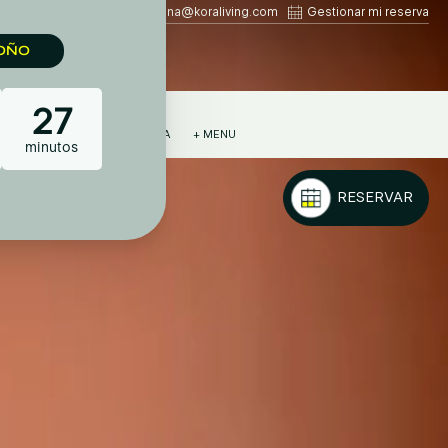
+34 910 05 93 96
lluna@koraliving.com
Gestionar mi reserva
AS
UBICACIÓN
GALERÍA
+ MENU
ESTANCIAS FLEXIBLES