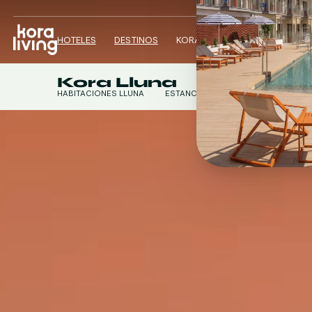
HOTELES
DESTINOS
KORA REWARDS
BLOG: THE GA
Kora Lluna
HABITACIONES LLUNA
ESTANCIAS FLEXIBLES
ESPACIOS
ESTUDIOS LLUNA
APARTAMENTOS LLUNA