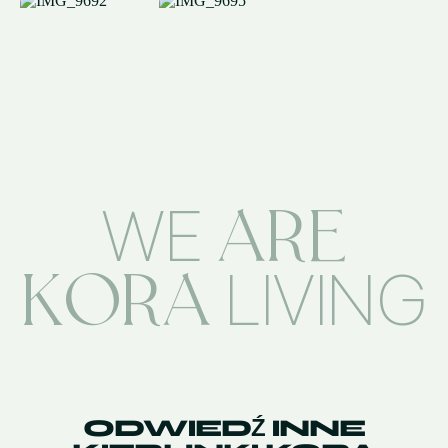
ARE
WE
KORA
LIVING
ODWIEDŹ INNE