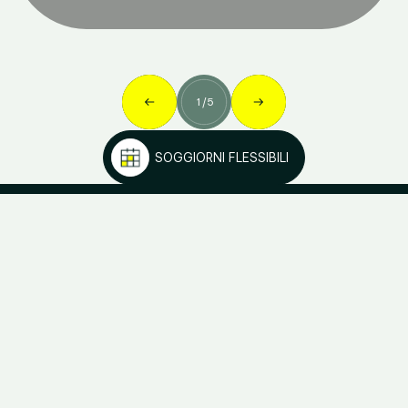
1
/
5
SOGGIORNI FLESSIBILI
Connettiti!
Seguici per rimanere aggiornato su tutte le novità di Kora Kiliki
e approfittare di tutte le offerte e dei vantaggi esclusivi per i
nostri Kora Lovers.
KORA LIVING
info@koraliving.com