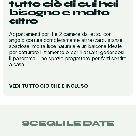
tutto ciò di cui hai
bisogno e molto
altro
Appartamenti con 1 e 2 camere da letto, con
angolo cottura completamente attrezzato, stanze
spaziose, molta luce naturale e un balcone ideale
per catturare il tramonto o per rilassarsi godendosi
il panorama. Uno spazio progettato per farti sentire
a casa.
VEDI TUTTO CIÒ CHE È INCLUSO
RIPOSO E COMFORT
Materassi premium
Divano
SCEGLI LE DATE
Ferro da stiro (su richiesta)