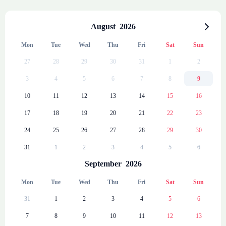
Scrivania per lo smartworking
Finestre insonorizzate
August
2026
Riscaldamento
Mon
Tue
Wed
Thu
Fri
Sat
Sun
BAGNO PRIVATO
27
28
29
30
31
1
2
Asciugamani da bagno
3
4
5
6
7
8
9
Doccia
10
11
12
13
14
15
16
Asciugacapelli
17
18
19
20
21
22
23
Articoli di cortesia ecologici
24
25
26
27
28
29
30
CUCINA
31
1
2
3
4
5
6
Cucina open space di design
September
2026
Articoli da cucina completi
Vetroceramica
Mon
Tue
Wed
Thu
Fri
Sat
Sun
Microonde
31
1
2
3
4
5
6
Bollitore
7
8
9
10
11
12
13